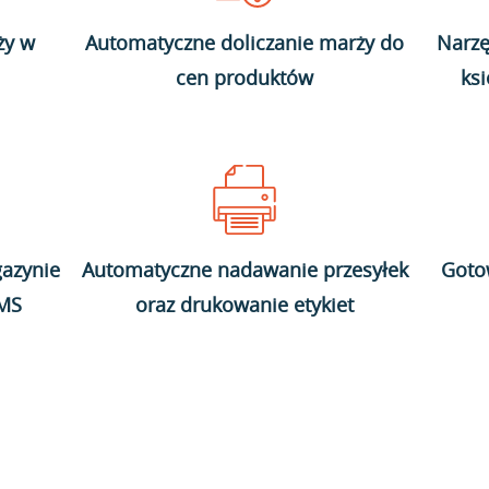
ży w
Automatyczne doliczanie marży do
Narzę
cen produktów
ks
azynie
Automatyczne nadawanie przesyłek
Goto
WMS
oraz drukowanie etykiet