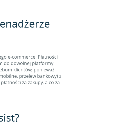
menadżerze
ego e-commerce. Płatności
ym do dowolnej platformy
zebom klientów, ponieważ
 mobilne, przelew bankowy) z
łatności za zakupy, a co za
sist?