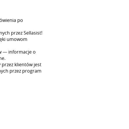
ówienia po
ych przez Sellasist!
dzięki umowom
w — informacje o
ne.
przez klientów jest
nych przez program