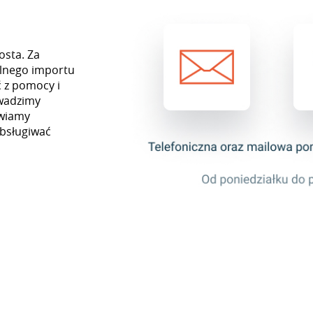
osta. Za
lnego importu
 z pomocy i
owadzimy
awiamy
obsługiwać