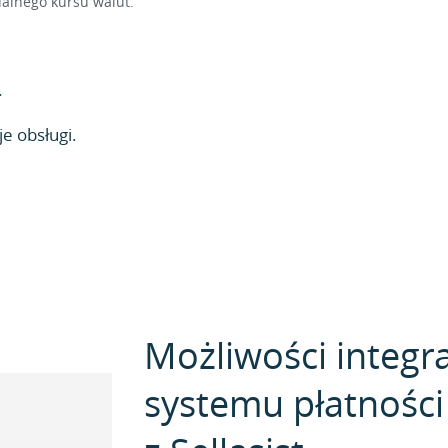
alnego kursu walut.
.
e obsługi.
Możliwości integra
systemu płatnośc