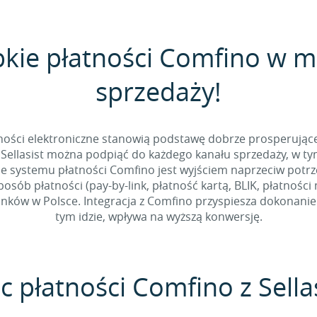
bkie płatności Comfino w 
sprzedaży!
tności elektroniczne stanowią podstawę dobrze prosperując
Sellasist można podpiąć do każdego kanału sprzedaży, w t
e systemu płatności Comfino jest wyjściem naprzeciw potr
sób płatności (pay-by-link, płatność kartą, BLIK, płatności
ków w Polsce. Integracja z Comfino przyspiesza dokonanie p
tym idzie, wpływa na wyższą konwersję.
c płatności Comfino z Sella