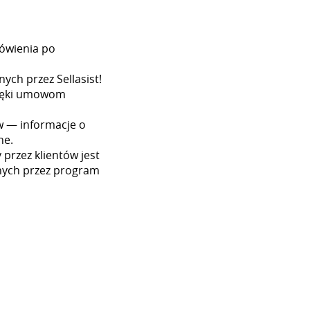
ówienia po
ych przez Sellasist!
dzięki umowom
w — informacje o
ne.
przez klientów jest
nych przez program