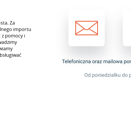
sta. Za
lnego importu
 z pomocy i
owadzimy
awiamy
obsługiwać