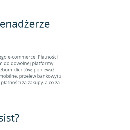
menadżerze
ego e-commerce. Płatności
ym do dowolnej platformy
zebom klientów, ponieważ
 mobilne, przelew bankowy) z
łatności za zakupy, a co za
sist?