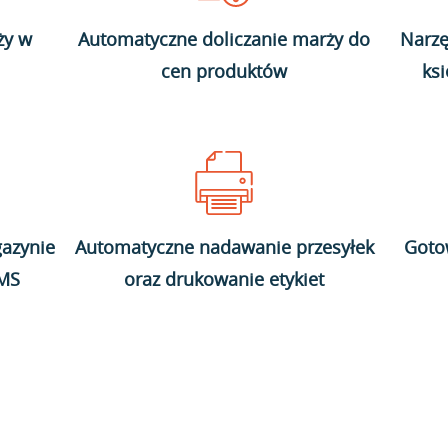
ży w
Automatyczne doliczanie marży do
Narzę
cen produktów
ks
azynie
Automatyczne nadawanie przesyłek
Goto
WMS
oraz drukowanie etykiet