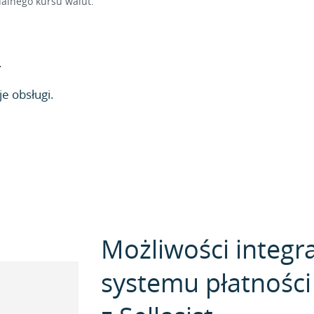
alnego kursu walut.
.
e obsługi.
Możliwości integra
systemu płatnośc