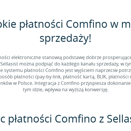
bkie płatności Comfino w 
sprzedaży!
tności elektroniczne stanowią podstawę dobrze prosperując
Sellasist można podpiąć do każdego kanału sprzedaży, w t
e systemu płatności Comfino jest wyjściem naprzeciw potr
sób płatności (pay-by-link, płatność kartą, BLIK, płatności
ków w Polsce. Integracja z Comfino przyspiesza dokonanie p
tym idzie, wpływa na wyższą konwersję.
c płatności Comfino z Sella