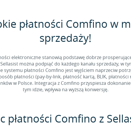
bkie płatności Comfino w 
sprzedaży!
tności elektroniczne stanowią podstawę dobrze prosperując
Sellasist można podpiąć do każdego kanału sprzedaży, w t
e systemu płatności Comfino jest wyjściem naprzeciw potr
sób płatności (pay-by-link, płatność kartą, BLIK, płatności
ków w Polsce. Integracja z Comfino przyspiesza dokonanie p
tym idzie, wpływa na wyższą konwersję.
c płatności Comfino z Sella