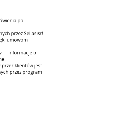
ówienia po
ych przez Sellasist!
dzięki umowom
w — informacje o
ne.
przez klientów jest
nych przez program