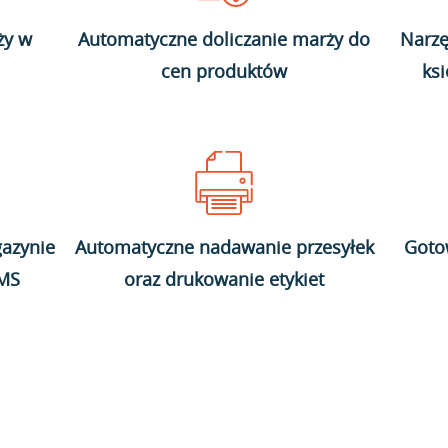
ży w
Automatyczne doliczanie marży do
Narzę
cen produktów
ks
azynie
Automatyczne nadawanie przesyłek
Goto
WMS
oraz drukowanie etykiet