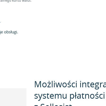
alnego kursu walut.
.
e obsługi.
Możliwości integra
systemu płatnośc