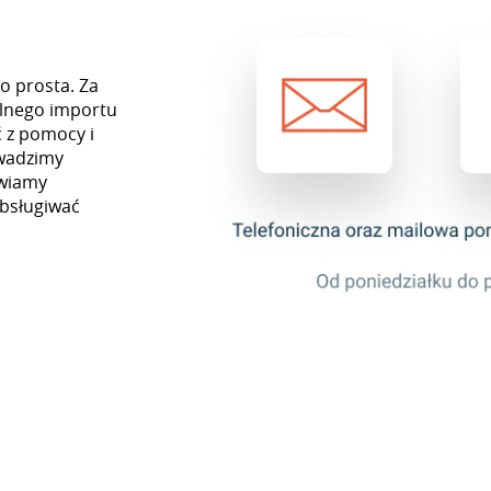
o prosta. Za
lnego importu
 z pomocy i
owadzimy
awiamy
obsługiwać