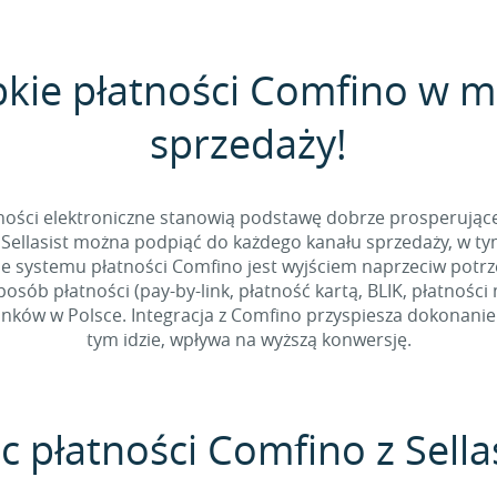
bkie płatności Comfino w 
sprzedaży!
tności elektroniczne stanowią podstawę dobrze prosperując
Sellasist można podpiąć do każdego kanału sprzedaży, w t
e systemu płatności Comfino jest wyjściem naprzeciw potr
sób płatności (pay-by-link, płatność kartą, BLIK, płatności
ków w Polsce. Integracja z Comfino przyspiesza dokonanie p
tym idzie, wpływa na wyższą konwersję.
c płatności Comfino z Sella