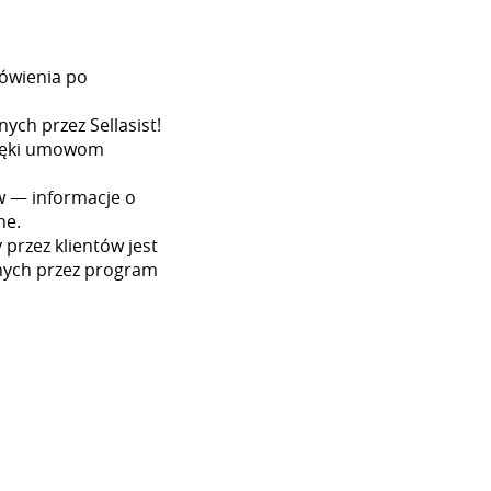
ówienia po
ych przez Sellasist!
dzięki umowom
w — informacje o
ne.
przez klientów jest
nych przez program