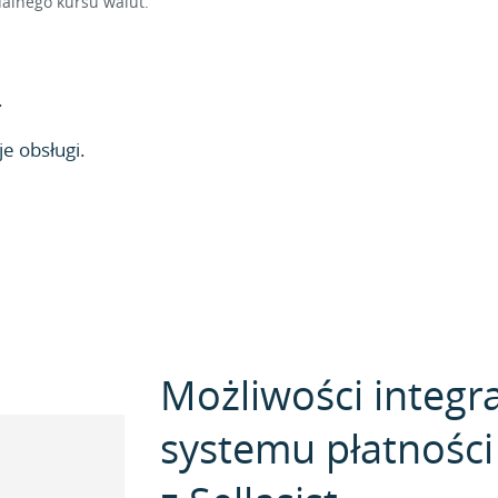
alnego kursu walut.
.
e obsługi.
Możliwości integra
systemu płatnośc