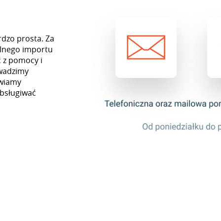
rdzo prosta. Za
lnego importu
 z pomocy i
owadzimy
awiamy
obsługiwać