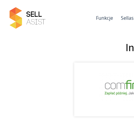
Funkcje
Sella
I