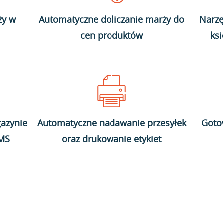
ży w
Automatyczne doliczanie marży do
Narzę
cen produktów
ks
azynie
Automatyczne nadawanie przesyłek
Goto
WMS
oraz drukowanie etykiet