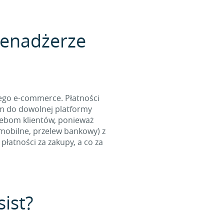
menadżerze
ego e-commerce. Płatności
ym do dowolnej platformy
zebom klientów, ponieważ
 mobilne, przelew bankowy) z
łatności za zakupy, a co za
sist?